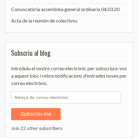
Convocatòria assemblea general ordinaria 04.03.20
Acta de la reunión de colectivos
Subscriu al blog
Introduïu el vostre correu electrònic per subscriure-vos
a aquest bloc i rebre notificacions d'entrades noves per
correu electrònic.
Adreça
de
correu
Subscriu-me
electrònic
Join 22 other subscribers