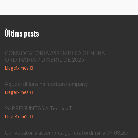
Ùltims posts
CONVOCATÒRIA ASSEMBLEA GENERAL
ORDINÀRIA 7 D’ABRIL DE 2025
Llegeix mès
Aquest dilluns ha mort un company
Llegeix mès
26 PREGUNTAS A TecnicaT
Llegeix mès
Convocatòria assemblea general ordinaria 04.03.20