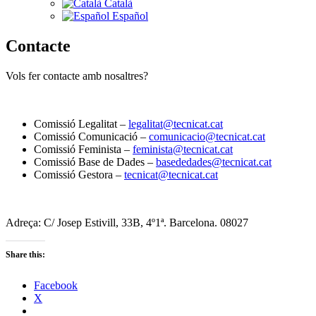
Català
Español
Contacte
Vols fer contacte amb nosaltres?
Comissió Legalitat –
legalitat@tecnicat.cat
Comissió Comunicació –
comunicacio@tecnicat.cat
Comissió Feminista –
feminista@tecnicat.cat
Comissió Base de Dades –
basededades@tecnicat.cat
Comissió Gestora –
tecnicat@tecnicat.cat
Adreça: C/ Josep Estivill, 33B, 4º1ª. Barcelona. 08027
Share this:
Facebook
X