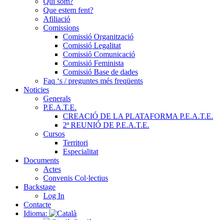
Qui som?
Que estem fent?
Afiliació
Comissions
Comissió Organització
Comissió Legalitat
Comissió Comunicació
Comissió Feminista
Comissió Base de dades
Faq ‘s / preguntes més freqüents
Noticies
Generals
P.E.A.T.E.
CREACIÓ DE LA PLATAFORMA P.E.A.T.E.
2ª REUNIÓ DE P.E.A.T.E.
Cursos
Territori
Especialitat
Documents
Actes
Convenis Col·lectius
Backstage
Log In
Contacte
Idioma: