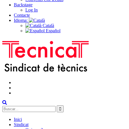
Backstage
Log In
Contacte
Idioma:
Català
Español
facebook
instagram
Twitter
Search
for:
Inici
Sindicat