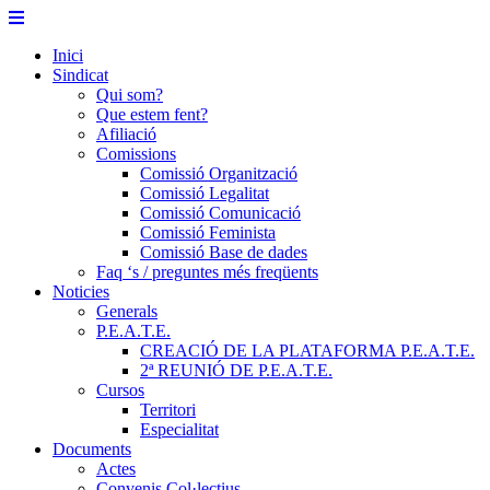
Skip
to
Inici
content
Sindicat
Qui som?
Que estem fent?
Afiliació
Comissions
Comissió Organització
Comissió Legalitat
Comissió Comunicació
Comissió Feminista
Comissió Base de dades
Faq ‘s / preguntes més freqüents
Noticies
Generals
P.E.A.T.E.
CREACIÓ DE LA PLATAFORMA P.E.A.T.E.
2ª REUNIÓ DE P.E.A.T.E.
Cursos
Territori
Especialitat
Documents
Actes
Convenis Col·lectius