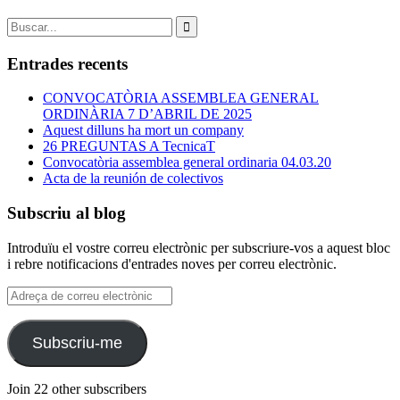
Search
for:
Entrades recents
CONVOCATÒRIA ASSEMBLEA GENERAL
ORDINÀRIA 7 D’ABRIL DE 2025
Aquest dilluns ha mort un company
26 PREGUNTAS A TecnicaT
Convocatòria assemblea general ordinaria 04.03.20
Acta de la reunión de colectivos
Subscriu al blog
Introduïu el vostre correu electrònic per subscriure-vos a aquest bloc
i rebre notificacions d'entrades noves per correu electrònic.
Adreça
de
correu
electrònic
Subscriu-me
Join 22 other subscribers