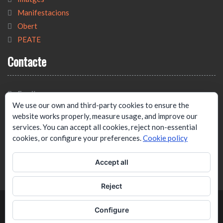
Manifestacions
Obert
PEATE
Contacte
Email:
We use our own and third-party cookies to ensure the
tecnicat@tecnicat.cat
website works properly, measure usage, and improve our
Adreça:
services. You can accept all cookies, reject non-essential
cookies, or configure your preferences.
Cookie policy
C/ Josep Estivill, 33B, 4º1ª.
Barcelona. 08027
Accept all
Reject
Copyright 2023. Tecnicat, Sindicat de Tècnics.
Configure
WEN Associate by
WEN Themes
Powered by WordPress