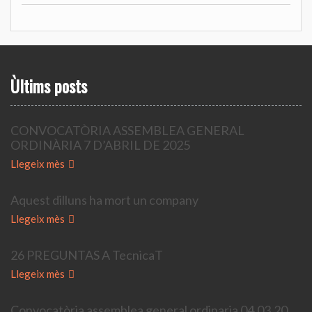
Ùltims posts
CONVOCATÒRIA ASSEMBLEA GENERAL
ORDINÀRIA 7 D’ABRIL DE 2025
Llegeix mès
Aquest dilluns ha mort un company
Llegeix mès
26 PREGUNTAS A TecnicaT
Llegeix mès
Convocatòria assemblea general ordinaria 04.03.20