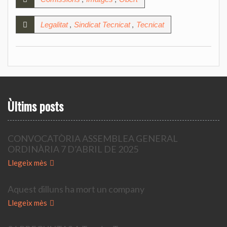
,
,
Legalitat
Sindicat Tecnicat
Tecnicat
Ùltims posts
CONVOCATÒRIA ASSEMBLEA GENERAL
ORDINÀRIA 7 D’ABRIL DE 2025
Llegeix mès
Aquest dilluns ha mort un company
Llegeix mès