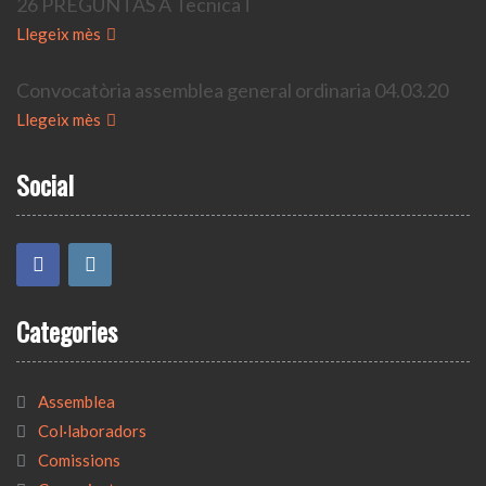
26 PREGUNTAS A TecnicaT
Llegeix mès
Convocatòria assemblea general ordinaria 04.03.20
Llegeix mès
Social
Categories
Assemblea
Col·laboradors
Comissions