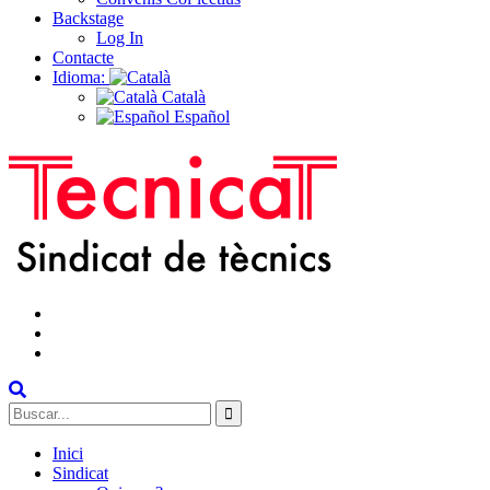
Backstage
Log In
Contacte
Idioma:
Català
Español
facebook
instagram
Twitter
Search
for:
Inici
Sindicat