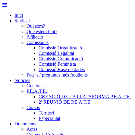
Skip
to
Inici
content
Sindicat
Qui som?
Que estem fent?
Afiliació
Comissions
Comissió Organització
Comissió Legalitat
Comissió Comunicació
Comissió Feminista
Comissió Base de dades
Faq ‘s / preguntes més freqüents
Noticies
Generals
P.E.A.T.E.
CREACIÓ DE LA PLATAFORMA P.E.A.T.E.
2ª REUNIÓ DE P.E.A.T.E.
Cursos
Territori
Especialitat
Documents
Actes
Convenis Col·lectius