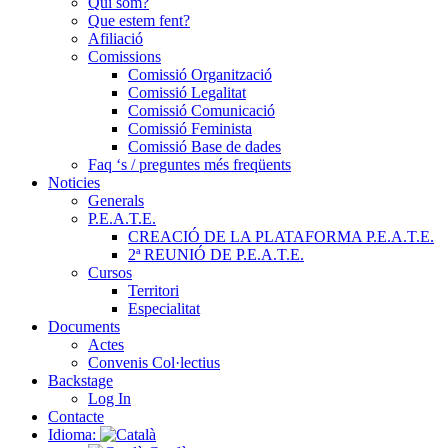
Qui som?
Que estem fent?
Afiliació
Comissions
Comissió Organització
Comissió Legalitat
Comissió Comunicació
Comissió Feminista
Comissió Base de dades
Faq ‘s / preguntes més freqüents
Noticies
Generals
P.E.A.T.E.
CREACIÓ DE LA PLATAFORMA P.E.A.T.E.
2ª REUNIÓ DE P.E.A.T.E.
Cursos
Territori
Especialitat
Documents
Actes
Convenis Col·lectius
Backstage
Log In
Contacte
Idioma: