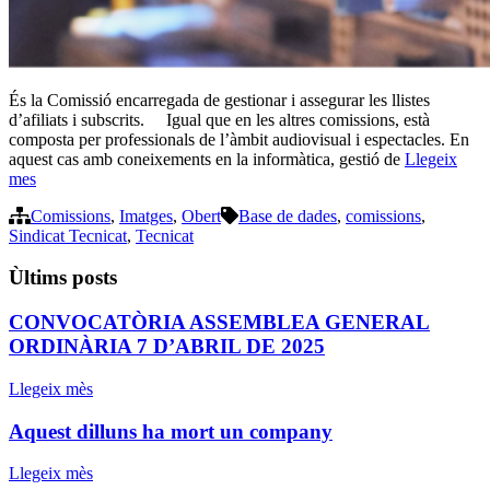
És la Comissió encarregada de gestionar i assegurar les llistes
d’afiliats i subscrits. Igual que en les altres comissions, està
composta per professionals de l’àmbit audiovisual i espectacles. En
aquest cas amb coneixements en la informàtica, gestió de
Llegeix
mes
Comissions
,
Imatges
,
Obert
Base de dades
,
comissions
,
Sindicat Tecnicat
,
Tecnicat
Ùltims posts
CONVOCATÒRIA ASSEMBLEA GENERAL
ORDINÀRIA 7 D’ABRIL DE 2025
Llegeix mès
Aquest dilluns ha mort un company
Llegeix mès