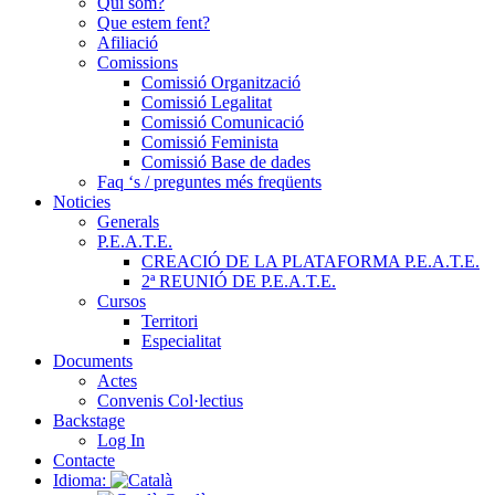
Qui som?
Que estem fent?
Afiliació
Comissions
Comissió Organització
Comissió Legalitat
Comissió Comunicació
Comissió Feminista
Comissió Base de dades
Faq ‘s / preguntes més freqüents
Noticies
Generals
P.E.A.T.E.
CREACIÓ DE LA PLATAFORMA P.E.A.T.E.
2ª REUNIÓ DE P.E.A.T.E.
Cursos
Territori
Especialitat
Documents
Actes
Convenis Col·lectius
Backstage
Log In
Contacte
Idioma: