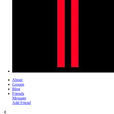
About
Groups
Blog
Friends
Message
Add Friend