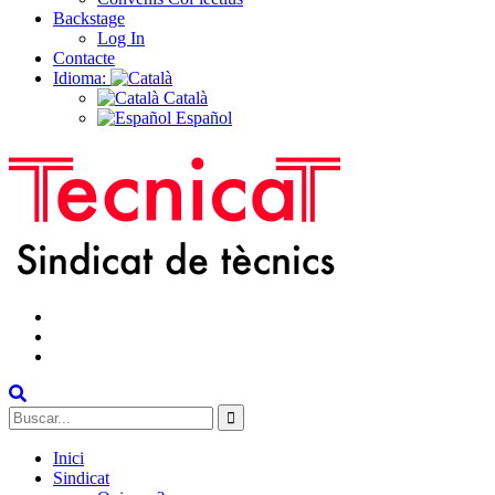
Backstage
Log In
Contacte
Idioma:
Català
Español
facebook
instagram
Twitter
Search
for:
Inici
Sindicat