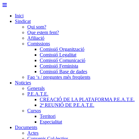
Skip
to
Inici
content
Sindicat
Qui som?
Que estem fent?
Afiliació
Comissions
Comissió Organització
Comissió Legalitat
Comissió Comunicació
Comissió Feminista
Comissió Base de dades
Faq ‘s / preguntes més freqüents
Noticies
Generals
P.E.A.T.E.
CREACIÓ DE LA PLATAFORMA P.E.A.T.E.
2ª REUNIÓ DE P.E.A.T.E.
Cursos
Territori
Especialitat
Documents
Actes
Convenis Col·lectius