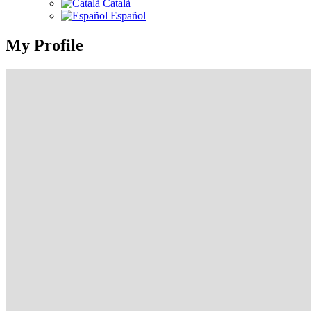
Català
Español
My Profile