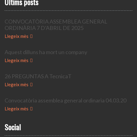
Ùltims posts
CONVOCATÒRIA ASSEMBLEA GENERAL
ORDINÀRIA 7 D’ABRIL DE 2025
Llegeix mès
Aquest dilluns ha mort un company
Llegeix mès
26 PREGUNTAS A TecnicaT
Llegeix mès
Convocatòria assemblea general ordinaria 04.03.20
Llegeix mès
Social