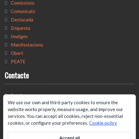
Comissions
Comunicats
Destacada
Enquesta
Imatges
Manifestacions
Obert
PEATE
Contacte
Email:
We use our own and third-party cookies to ensure the
tecnicat@tecnicat.cat
website works properly, measure usage, and improve our
Adreça:
services. You can accept all cookies, reject non-essential
cookies, or configure your preferences.
Cookie policy
C/ Josep Estivill, 33B, 4º1ª.
Barcelona. 08027
Accept all