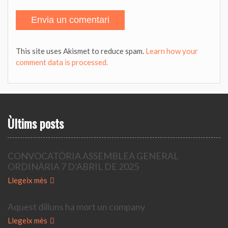
This site uses Akismet to reduce spam.
Learn how your
comment data is processed.
Ùltims posts
CONVOCATÒRIA ASSEMBLEA GENERAL
ORDINÀRIA 7 D’ABRIL DE 2025
Llegeix mès
Aquest dilluns ha mort un company
Llegeix mès