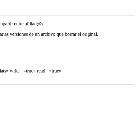
artir entre afiliad@s.
rias versiones de un archivo que borrar el original.
ats» write =»true» read =»true»