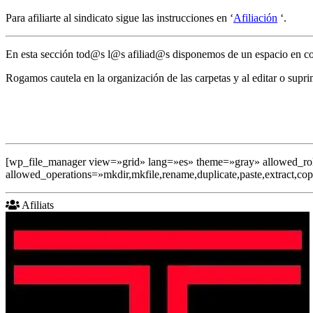
Para afiliarte al sindicato sigue las instrucciones en ‘
Afiliación
‘.
En esta sección tod@s l@s afiliad@s disponemos de un espacio en co
Rogamos cautela en la organización de las carpetas y al editar o supri
[wp_file_manager view=»grid» lang=»es» theme=»gray» allowed_roles=»
allowed_operations=»mkdir,mkfile,rename,duplicate,paste,extract,cop
Afiliats