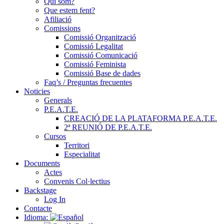
Qui som?
Que estem fent?
Afiliació
Comissions
Comissió Organització
Comissió Legalitat
Comissió Comunicació
Comissió Feminista
Comissió Base de dades
Faq’s / Preguntas frecuentes
Noticies
Generals
P.E.A.T.E.
CREACIÓ DE LA PLATAFORMA P.E.A.T.E.
2ª REUNIÓ DE P.E.A.T.E.
Cursos
Territori
Especialitat
Documents
Actes
Convenis Col·lectius
Backstage
Log In
Contacte
Idioma: