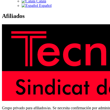
Català
Español
Afiliados
Grupo privado para afiliados/as. Se necesita confirmación por administ