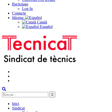
Backstage
Log In
Contacte
Idioma:
Català
Español
facebook
instagram
Twitter
Buscar:
Inici
Sindicat