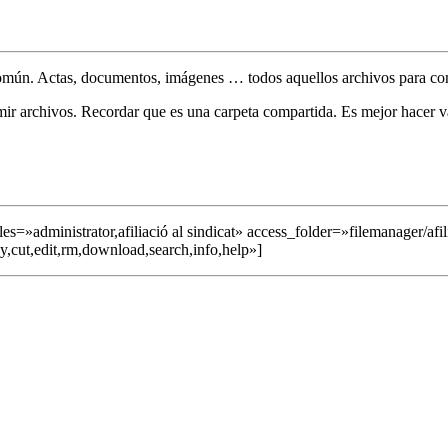
mún. Actas, documentos, imágenes … todos aquellos archivos para comp
mir archivos. Recordar que es una carpeta compartida. Es mejor hacer va
administrator,afiliació al sindicat» access_folder=»filemanager/afili
y,cut,edit,rm,download,search,info,help»]