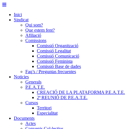
Saltar
al
Inici
contenido
Sindicat
Qui som?
Que estem fent?
Afiliació
Comissions
Comissió Organització
Comissió Legalitat
Comissió Comunicació
Comissió Feminista
Comissió Base de dades
Faq’s / Preguntas frecuentes
Noticies
Generals
P.E.A.T.E.
CREACIÓ DE LA PLATAFORMA P.E.A.T.E.
2ª REUNIÓ DE P.E.A.T.E.
Cursos
Territori
Especialitat
Documents
Actes
Convenis Col·lectius