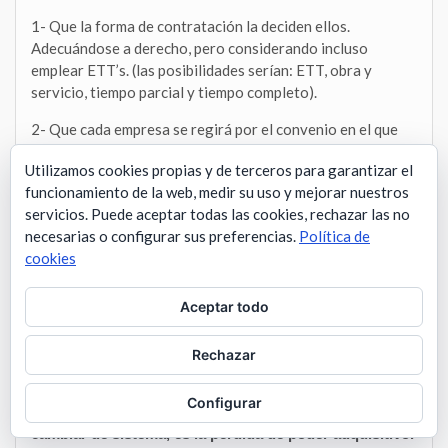
1- Que la forma de contratación la deciden ellos.
Adecuándose a derecho, pero considerando incluso
emplear ETT’s. (las posibilidades serían: ETT, obra y
servicio, tiempo parcial y tiempo completo).
2- Que cada empresa se regirá por el convenio en el que
esté dada de alta.
Utilizamos cookies propias y de terceros para garantizar el
3- Cobraremos un 35% menos, para pagar la diferencia
funcionamiento de la web, medir su uso y mejorar nuestros
que supone de cuotas a la seguridad social, trabajar como
servicios. Puede aceptar todas las cookies, rechazar las no
asalariados con respecto a trabajar como autónomos.
necesarias o configurar sus preferencias.
Política de
Cuando lo que dice la ley es que lo que le corresponde al
cookies
trabajador es un 6,35% y a la empresa un 29,1%.
Aceptar todo
Y
aquí
podéis leer el texto completo.
Rechazar
24. Uno de los temas que más preocupa a los
Configurar
autónomos que posiblemente nos veamos obligados a
cambiar de sistema, es la pérdida de poder adquisitivo.