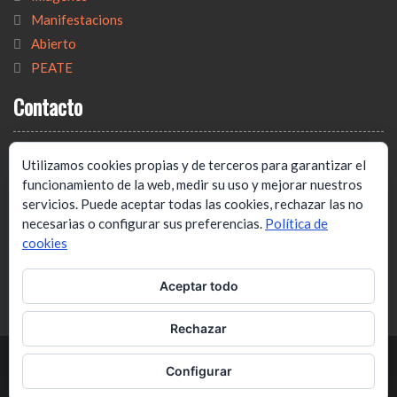
Manifestacions
Abierto
PEATE
Contacto
Email:
Utilizamos cookies propias y de terceros para garantizar el
funcionamiento de la web, medir su uso y mejorar nuestros
tecnicat@tecnicat.cat
servicios. Puede aceptar todas las cookies, rechazar las no
Dirección:
necesarias o configurar sus preferencias.
Política de
cookies
C/ Josep Estivill, 33B, 4º1ª.
Barcelona. 08027
Aceptar todo
Rechazar
Copyright 2023. Tecnicat, Sindicat de Tècnics.
Configurar
Funciona con WordPress
WEN Associate de
WEN Themes