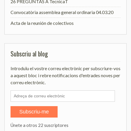
26 PREGUNTAS A TecnicaT
Convocatòria assemblea general ordinaria 04.03.20
Acta de la reunión de colectivos
Subscriu al blog
Introduïu el vostre correu electrònic per subscriure-vos
a aquest bloc i rebre notificacions d'entrades noves per
correu electrònic.
Adreça
de
correu
Subscriu-me
electrònic
Únete a otros 22 suscriptores