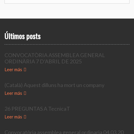
Últimos posts
CONVOCATÒRIA ASSEMBLEA GENERAL
ORDINÀRIA 7 D’ABRIL DE 2025
Leer más
(Català) Aquest dilluns ha mort un company
Leer más
26 PREGUNTAS A TecnicaT
Leer más
Convocatòria assemblea general ordinaria 04.03.20