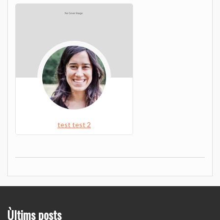
test test 2
Ùltims posts