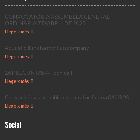
CONVOCATÒRIA ASSEMBLEA GENERAL
ORDINÀRIA 7 D’ABRIL DE 2025
Llegeix mès
Aquest dilluns ha mort un company
Llegeix mès
26 PREGUNTAS A TecnicaT
Llegeix mès
Convocatòria assemblea general ordinaria 04.03.20
Llegeix mès
Social