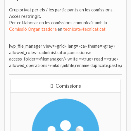
Grup privat per els / les participants en les comissions.
Accés restringit.
Per col·laborar en les comissions comunica’t amb la
Comissió Organitzadora
en
tecnicat@tecnicat.cat
[wp_file_manager view=»grid» lang=»ca» theme=»gray»
allowed_roles=»administrator,comissions»
access_folder=»filemanager/» write =»true» read =»true»
allowed_operations=»mkdir,mkfile,rename,duplicate,paste,extrac
Comissions