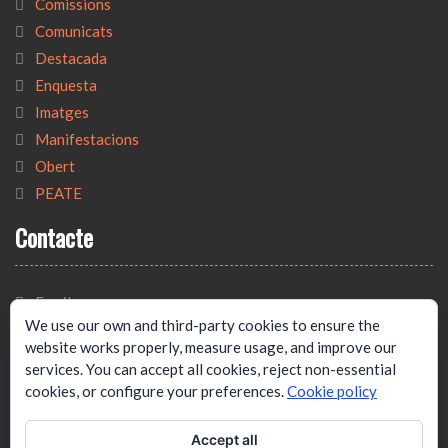
Comissions
Comunicats
Destacada
Enquesta
Imatges
Manifestacions
Obert
PEATE
Contacte
Email:
We use our own and third-party cookies to ensure the
tecnicat@tecnicat.cat
website works properly, measure usage, and improve our
Adreça:
services. You can accept all cookies, reject non-essential
cookies, or configure your preferences.
Cookie policy
C/ Josep Estivill, 33B, 4º1ª.
Barcelona. 08027
Accept all