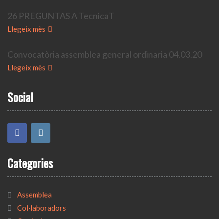
26 PREGUNTAS A TecnicaT
Llegeix mès
Convocatòria assemblea general ordinaria 04.03.20
Llegeix mès
Social
Categories
Assemblea
Col·laboradors