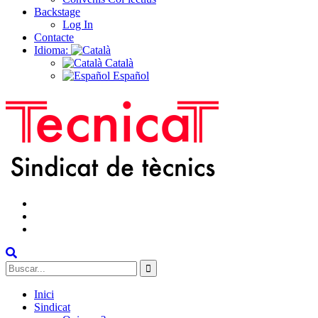
Backstage
Log In
Contacte
Idioma:
Català
Español
facebook
instagram
Twitter
Search
for:
Inici
Sindicat