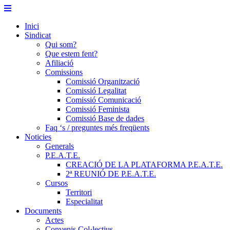
Skip
to
Inici
content
Sindicat
Qui som?
Que estem fent?
Afiliació
Comissions
Comissió Organització
Comissió Legalitat
Comissió Comunicació
Comissió Feminista
Comissió Base de dades
Faq ‘s / preguntes més freqüents
Noticies
Generals
P.E.A.T.E.
CREACIÓ DE LA PLATAFORMA P.E.A.T.E.
2ª REUNIÓ DE P.E.A.T.E.
Cursos
Territori
Especialitat
Documents
Actes
Convenis Col·lectius