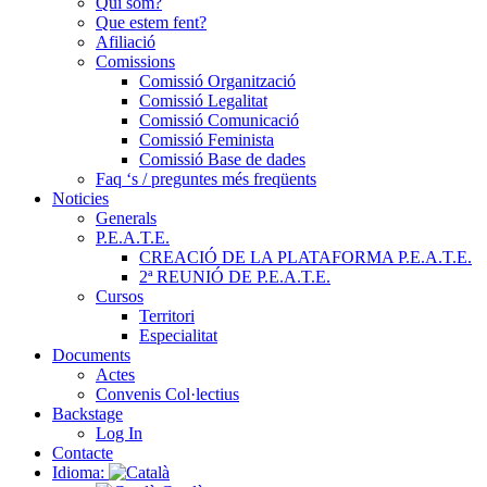
Qui som?
Que estem fent?
Afiliació
Comissions
Comissió Organització
Comissió Legalitat
Comissió Comunicació
Comissió Feminista
Comissió Base de dades
Faq ‘s / preguntes més freqüents
Noticies
Generals
P.E.A.T.E.
CREACIÓ DE LA PLATAFORMA P.E.A.T.E.
2ª REUNIÓ DE P.E.A.T.E.
Cursos
Territori
Especialitat
Documents
Actes
Convenis Col·lectius
Backstage
Log In
Contacte
Idioma: