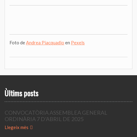
Foto de
Andrea Piacquadio
en
Pexels
Ùltims posts
CONVOCATÒRIA ASSEMBLEA GENERAL
ORDINÀRIA 7 D’ABRIL DE 2025
Llegeix mès