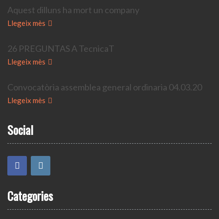
Aquest dilluns ha mort un company
Llegeix mès
26 PREGUNTAS A TecnicaT
Llegeix mès
Convocatòria assemblea general ordinaria 04.03.20
Llegeix mès
Social
Categories