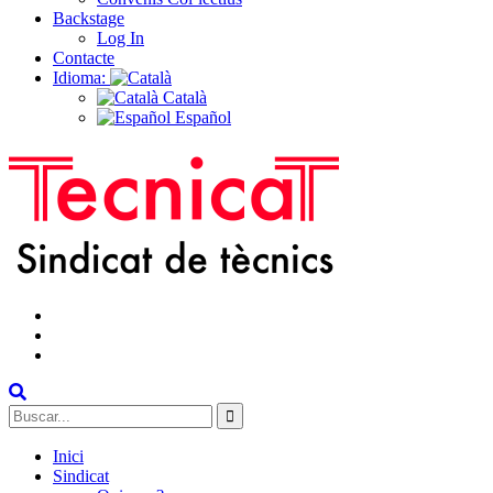
Backstage
Log In
Contacte
Idioma:
Català
Español
facebook
instagram
Twitter
Search
for:
Inici
Sindicat