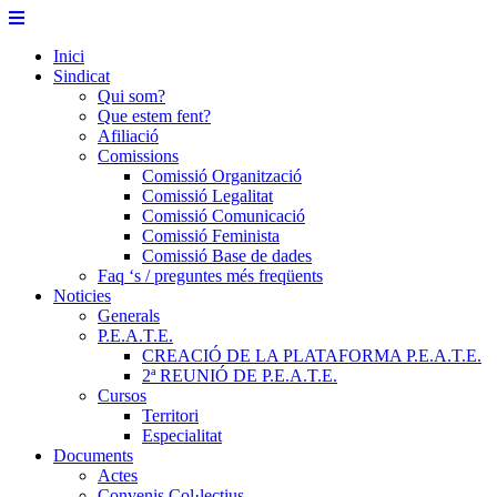
Skip
to
Inici
content
Sindicat
Qui som?
Que estem fent?
Afiliació
Comissions
Comissió Organització
Comissió Legalitat
Comissió Comunicació
Comissió Feminista
Comissió Base de dades
Faq ‘s / preguntes més freqüents
Noticies
Generals
P.E.A.T.E.
CREACIÓ DE LA PLATAFORMA P.E.A.T.E.
2ª REUNIÓ DE P.E.A.T.E.
Cursos
Territori
Especialitat
Documents
Actes
Convenis Col·lectius