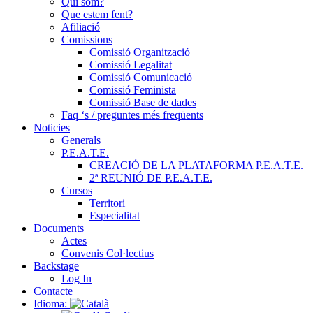
Qui som?
Que estem fent?
Afiliació
Comissions
Comissió Organització
Comissió Legalitat
Comissió Comunicació
Comissió Feminista
Comissió Base de dades
Faq ‘s / preguntes més freqüents
Noticies
Generals
P.E.A.T.E.
CREACIÓ DE LA PLATAFORMA P.E.A.T.E.
2ª REUNIÓ DE P.E.A.T.E.
Cursos
Territori
Especialitat
Documents
Actes
Convenis Col·lectius
Backstage
Log In
Contacte
Idioma: